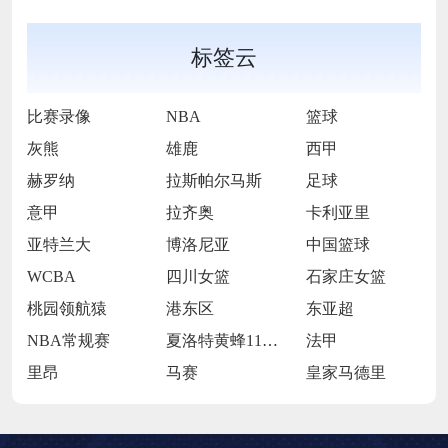
标签云
比赛录像
NBA
篮球
灰熊
雄鹿
西甲
赫罗纳
拉斯帕尔马斯
足球
意甲
拉齐奥
卡利亚里
亚特兰大
博洛尼亚
中国篮球
WCBA
四川女篮
石家庄女篮
桃园领航猿
港东区
东亚超
NBA常规赛
夏洛特黄蜂117-116圣安东尼奥马刺
法甲
里昂
马赛
皇家马德里