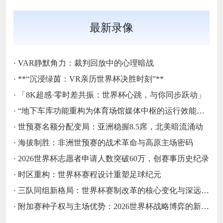
最新录像
·
VAR静默角力：裁判回放中的心理暗战
·
**“沉浸绿茵：VR亲历世界杯决胜时刻”**
·
「8K超感·零时差共振：世界杯心跳，与你同步跃动」
·
“地下车库功能重构为体育场馆媒体中枢的运行效能评价模型设计”
·
世预赛名额分配变局：亚洲稳握8.5席，北美暗流涌动
·
海拔制胜：非洲世预赛的战术革命与高原主场密码
·
2026世界杯志愿者申请人数突破60万，创赛事历史纪录
·
时区重构：世界杯赛程设计重塑足球纪元
·
三队同组新格局：世界杯赛制改革的核心变化与深远影响
·
附加赛种子权与主场优势：2026世界杯战略博弈的新变量